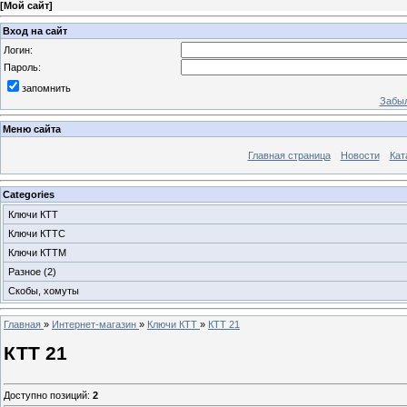
[
Мой сайт
]
Вход на сайт
Логин:
Пароль:
запомнить
Забыл
Меню сайта
Главная страница
Новости
Кат
Categories
Ключи КТТ
Ключи КТТС
Ключи КТТМ
Разное
(2)
Скобы, хомуты
Главная
»
Интернет-магазин
»
Ключи КТТ
»
КТТ 21
КТТ 21
Доступно позиций
:
2