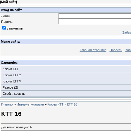
[
Мой сайт
]
Вход на сайт
Логин:
Пароль:
запомнить
Забыл
Меню сайта
Главная страница
Новости
Кат
Categories
Ключи КТТ
Ключи КТТС
Ключи КТТМ
Разное
(2)
Скобы, хомуты
Главная
»
Интернет-магазин
»
Ключи КТТ
»
КТТ 16
КТТ 16
Доступно позиций
:
4