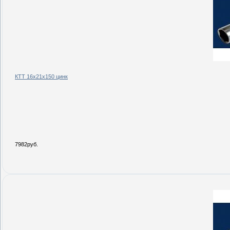
КТТ 16х21х150 цинк
7982руб.