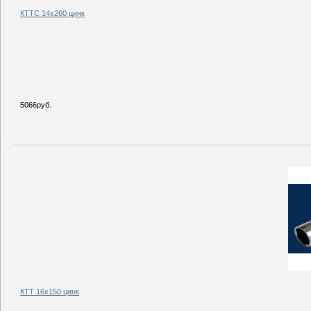
КТТС 14х260 цинк
5066руб.
КТТ 16х150 цинк