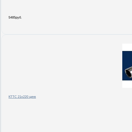
5485руб.
КТТС 21х220 цинк