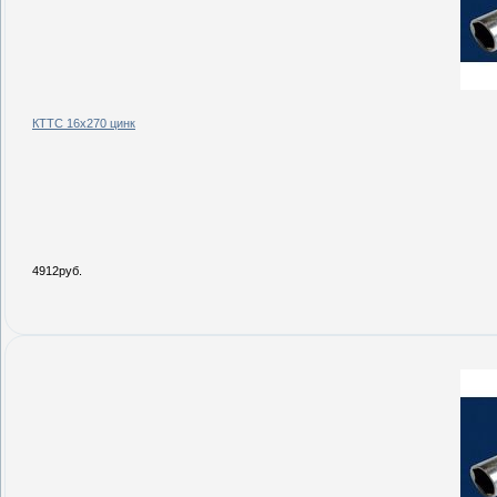
КТТС 16х270 цинк
4912руб.